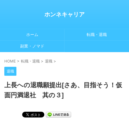
ホンネキャリア
ホーム
転職・退職
副業・ノマド
HOME
>
転職・退職
>
退職
>
退職
上長への退職願提出[さあ、目指そう！仮
面円満退社 其の３]